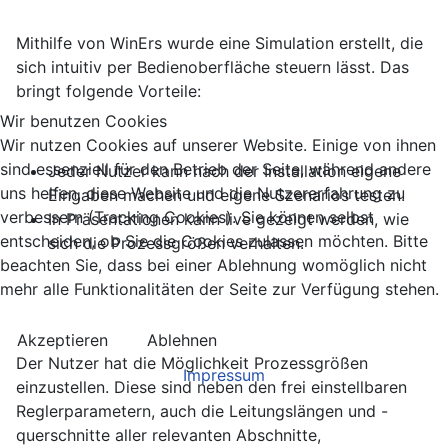
Mithilfe von WinErs wurde eine Simulation erstellt, die
sich intuitiv per Bedienoberfläche steuern lässt. Das
bringt folgende Vorteile:
Wir benutzen Cookies
Wir nutzen Cookies auf unserer Website. Einige von ihnen
sind essenziell für den Betrieb der Seite, während andere
Jeder Nutzer kann nach der Installation eigene
uns helfen, diese Website und die Nutzererfahrung zu
Eingaben machen und eigene Szenarios testen.
verbessern (Tracking Cookies). Sie können selbst
In Präsentationen kann live gezeigt werden, wie
entscheiden, ob Sie die Cookies zulassen möchten. Bitte
sich die Prozessgrößen verhalten.
beachten Sie, dass bei einer Ablehnung womöglich nicht
mehr alle Funktionalitäten der Seite zur Verfügung stehen.
Akzeptieren
Ablehnen
Der Nutzer hat die Möglichkeit Prozessgrößen
Impressum
einzustellen. Diese sind neben den frei einstellbaren
Reglerparametern, auch die Leitungslängen und -
querschnitte aller relevanten Abschnitte,