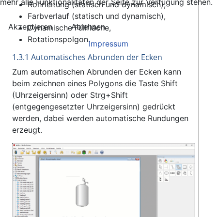
mehr alle Funktionalitäten der Seite zur Verfügung stehen.
Rohrleitung (statisch und dynamisch),
Farbverlauf (statisch und dynamisch),
Akzeptieren
Ablehnen
Dynamische Füllfläche,
Rotationspolgon.
Impressum
1.3.1 Automatisches Abrunden der Ecken
Zum automatischen Abrunden der Ecken kann
beim zeichnen eines Polygons die Taste Shift
(Uhrzeigersinn) oder Strg+Shift
(entgegengesetzter Uhrzeigersinn) gedrückt
werden, dabei werden automatische Rundungen
erzeugt.