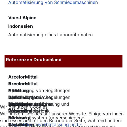
Automatisierung von Schmiedemaschinen
Voest Alpine
Indonesien
Automatisierung eines Laborautomaten
Referenzen Deutschland
ArcelorMittal
Bremen
ArcelorMittal
Optimierung von Regelungen
Hamburg
ARKU
mithilfe dynamischer
Optimierung von Regelungen
Baden-Baden
baelz
Prozesssimulation
mithilfe dynamischer
Maschinenvisualisierung und
automatic
Heilbronn
Basell
Wir benutzen Cookies
Prozesssimulation
Überwachung
Gebäudeleittechnik
Polyolefine
Wesseling
Beiersdorf
Wir nutzen Cookies auf unserer Website. Einige von ihnen
Prozessleitsystem für verschiedene
AG
Hamburg
Berliner
sind essenziell für den Betrieb der Seite, während andere
Ausbildungsanlagen
Langzeitmesswerterfassung und -
Wasser
Berlin
Berufkolleg