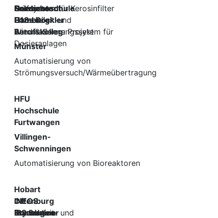
Prüfsystem für Kerosinfilter
Solutions
Norderstedt
Gewerbeschule
Prozessleit-und
G18
Hamburg
Hans Böckler
Automatisierungssytem für
Wind & Sonne Projekt
Berufskolleg
Dosieranlagen
Münster
Automatisierung von
Strömungsversuch/Wärmeübertragung
HFU
Hochschule
Furtwangen
Villingen-
Schwenningen
Automatisierung von Bioreaktoren
Hobart
Offenburg
INEOS
Prozessleit- und
Styrolution
Dormagen
IBS Scherer