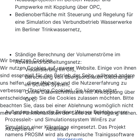
Pumpwerke mit Kopplung über OPC,
Bedienoberfläche mit Steuerung und Regelung für
eine Simulation des Verbundbetrieb Wasserwerke
im Berliner Trinkwassernetz,
Ständige Berechnung der Volumenströme im
Wir benutzen Cookies
Abwasserdruckleitungsnetz:
Wir nutzen Cookies auf unserer Website. Einige von ihnen
Visualisierung im GIS,
sind essenziell für den Betrieb der Seite, während andere
Berechnung von übergeordneten Gleichungen
uns helfen, diese Website und die Nutzererfahrung zu
im SCADA System,
verbessern (Tracking Cookies). Sie können selbst
Online Datenschnittstelle mit Ankopplung über
entscheiden, ob Sie die Cookies zulassen möchten. Bitte
OPC.
beachten Sie, dass bei einer Ablehnung womöglich nicht
Außerdem haben die Berliner Wasser Betriebe unser
mehr alle Funktionalitäten der Seite zur Verfügung stehen.
Prozessleit- und Simulationssystem WinErs zur
Simulation einer Kläranlage eingesetzt. Das Projekt
Akzeptieren
Ablehnen
namens PROSIM wird als dynamische Trainigssoftware
Impressum