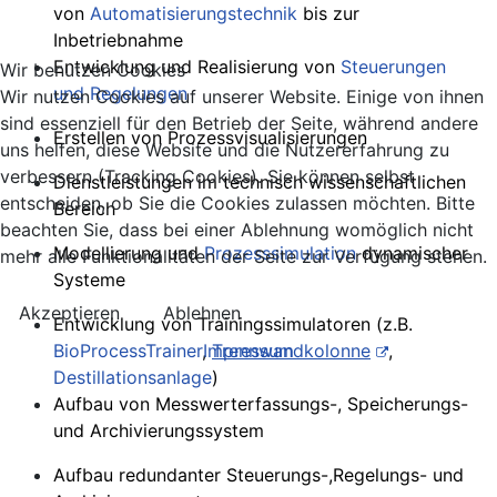
von
Automatisierungstechnik
bis zur
Inbetriebnahme
Entwicklung und Realisierung von
Steuerungen
Wir benutzen Cookies
und Regelungen
Wir nutzen Cookies auf unserer Website. Einige von ihnen
sind essenziell für den Betrieb der Seite, während andere
Erstellen von
Prozessvisualisierungen
uns helfen, diese Website und die Nutzererfahrung zu
verbessern (Tracking Cookies). Sie können selbst
Dienstleistungen im technisch wissenschaf
tlichen
entscheiden, ob Sie die Cookies zulassen möchten. Bitte
Bereich
beachten Sie, dass bei einer Ablehnung womöglich nicht
Modellierung und
Prozesssimulation
dynamischer
mehr alle Funktionalitäten der Seite zur Verfügung stehen.
Systeme
Akzeptieren
Ablehnen
Entwicklung von Trainingssimulatoren (z.B.
Impressum
BioProcessTrainer
,
Trennwandkolonne
,
Destillationsanlage
)
Aufbau von Messwerterfassungs-, Speicherungs-
und Archivierungssystem
Aufbau redundanter Steuerungs-,Regelungs- und