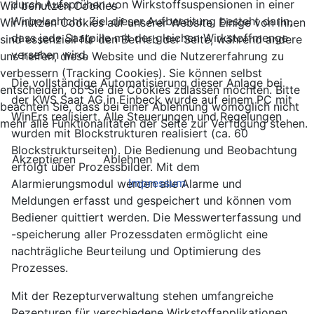
durch Aufsprühen von Wirkstoffsuspensionen in einer
Wir benutzen Cookies
Wirbelschicht. Ziel dieser Aufbereitung besteht darin,
Wir nutzen Cookies auf unserer Website. Einige von ihnen
dass jede Saatpille mit der gleichen Wirkstoffmenge
sind essenziell für den Betrieb der Seite, während andere
versehen wird.
uns helfen, diese Website und die Nutzererfahrung zu
verbessern (Tracking Cookies). Sie können selbst
Die vollständige Automatisierung dieser Anlage bei
entscheiden, ob Sie die Cookies zulassen möchten. Bitte
der KWS Saat AG in Einbeck wurde auf einem PC mit
beachten Sie, dass bei einer Ablehnung womöglich nicht
WinErs realisiert. Alle Steuerungen und Regelungen
mehr alle Funktionalitäten der Seite zur Verfügung stehen.
wurden mit Blockstrukturen realisiert (ca. 60
Blockstrukturseiten). Die Bedienung und Beobachtung
Akzeptieren
Ablehnen
erfolgt über Prozessbilder. Mit dem
Impressum
Alarmierungsmodul werden alle Alarme und
Meldungen erfasst und gespeichert und können vom
Bediener quittiert werden. Die Messwerterfassung und
-speicherung aller Prozessdaten ermöglicht eine
nachträgliche Beurteilung und Optimierung des
Prozesses.
Mit der Rezepturverwaltung stehen umfangreiche
Rezepturen für verschiedene Wirkstoffapplikationen