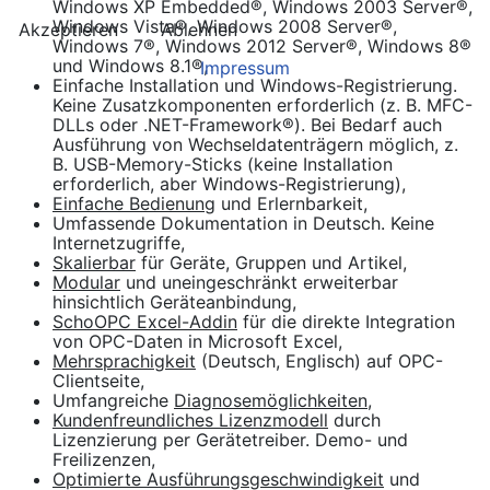
Windows XP Embedded®, Windows 2003 Server®,
Windows Vista®, Windows 2008 Server®,
Akzeptieren
Ablehnen
Windows 7®, Windows 2012 Server®, Windows 8®
und Windows 8.1®,
Impressum
Einfache Installation und Windows-Registrierung.
Keine Zusatzkomponenten erforderlich (z. B. MFC-
DLLs oder .NET-Framework®). Bei Bedarf auch
Ausführung von Wechseldatenträgern möglich, z.
B. USB-Memory-Sticks (keine Installation
erforderlich, aber Windows-Registrierung),
Einfache Bedienung
und Erlernbarkeit,
Umfassende Dokumentation in Deutsch. Keine
Internetzugriffe,
Skalierbar
für Geräte, Gruppen und Artikel,
Modular
und uneingeschränkt erweiterbar
hinsichtlich Geräteanbindung,
SchoOPC Excel-Addin
für die direkte Integration
von OPC-Daten in Microsoft Excel
,
Mehrsprachigkeit
(Deutsch, Englisch) auf OPC-
Clientseite,
Umfangreiche
Diagnosemöglichkeiten,
Kundenfreundliches Lizenzmodell
durch
Lizenzierung per Gerätetreiber. Demo- und
Freilizenzen,
Optimierte Ausführungsgeschwindigkeit
und