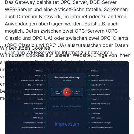
Das Gateway beinhaltet OPC-Server, DDE-Server,
WEB-Server und eine ActiceX-Schnittstelle. So können
auch Daten im Netzwerk, im Internet oder zu anderen
Anwendungen übertragen werden. Es ist z.B. auch
möglich, Daten zwischen zwei OPC-Servern (OPC
Classic und OPC UA) oder zwischen zwei OPC-Clients
(OPC Classic und OPC UA) auszutauschen oder Daten
Wir benutzen Cookies
über den WEB-Server im Internet zu betrachten.
Wir nutzen Cookies auf unserer Website. Einige von ihnen
sind essenziell für den Betrieb der Seite, während andere
uns helfen, diese Website und die Nutzererfahrung zu
verbessern (Tracking Cookies). Sie können selbst
entscheiden, ob Sie die Cookies zulassen möchten. Bitte
beachten Sie, dass bei einer Ablehnung womöglich nicht
mehr alle Funktionalitäten der Seite zur Verfügung stehen.
Akzeptieren
Ablehnen
Impressum