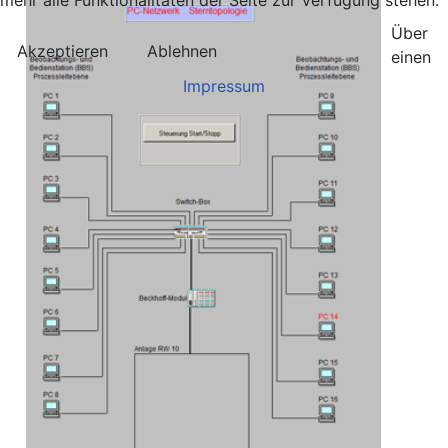
mehr alle Funktionalitäten der Seite zur Verfügung stehen.
Über
Akzeptieren
Ablehnen
einen
Impressum