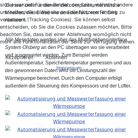
sind essenziell für den Betrieb der Seite, während andere
Ziel war unter anderem die computerunterstützte
uns helfen, diese Website und die Nutzererfahrung zu
Messtechnik. Diese wurde ebenfalls von Hr. Dirk
verbessern (Tracking Cookies). Sie können selbst
realisiert.
entscheiden, ob Sie die Cookies zulassen möchten. Bitte
beachten Sie, dass bei einer Ablehnung womöglich nicht
Alle Messdaten werden über das
Multifunktionsinterface
mehr alle Funktionalitäten der Seite zur Verfügung stehen.
System Olsberg
an den PC übertragen wo sie verarbeitet
und ausgewertet werden. Zum Beispiel werden
Akzeptieren
Ablehnen
Außentemperatur, Speichertemperatur gemessen und aus
Impressum
den gewonnenen Daten wird sie Leistungszahl der
Wärmepumpe berechnet. Durch den Computer erfolgt
außerdem die Steuerung des Kompressors und der Lüfter.