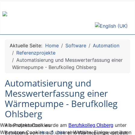
Sprache auswählen
Aktuelle Seite:
Home
Software
Automation
Referenzprojekte
Automatisierung und Messwerterfassung einer
Wärmepumpe - Berufkolleg Ohlsberg
Automatisierung und
Messwerterfassung einer
Wärmepumpe - Berufkolleg
Ohlsberg
Als Projektarbeit wurde am
unter
Wir benutzen Cookies
Berufskolleg Olsberg
Wir nutzen Cookies auf unserer Website. Einige von ihnen
Betreuung von
Hrn. D. Dirk
eine Wärmepumpe gebaut.