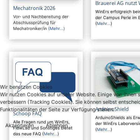
Brauerei AG nutzt 
Mechatronik 2026
WinErs erfolgreich be
Vor- und Nachbereitung der
der Campus Perle im E
Abschlussprüfung für
(
Mehr...
)
Mechatroniker/in
(Mehr...)
Wir benutzen Cookies
Wir nutzen Cookies auf unserer Website. Einige von ihnen s
verbessern (Tracking Cookies). Sie können selbst entschei
ArduinoShield
Funktionalitäten der Seite zur Verfügung stehen.
Schoop FAQ
ArduinoShields als Er
Alle Fragen rund um WinErs,
der WinErs Laborversi
Akzeptieren
Ablehnen
FlowLab und Sonstiges bietet
(
Mehr...
)
das neue FAQ (
Mehr...
)