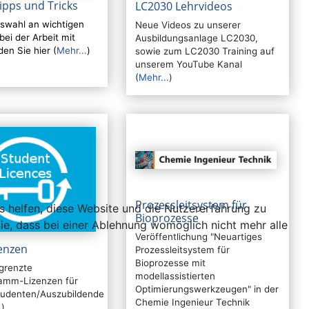
ipps und Tricks
LC2030 Lehrvideos
swahl an wichtigen
Neue Videos zu unserer
bei der Arbeit mit
Ausbildungsanlage LC2030,
den Sie hier (
Mehr...
)
sowie zum LC2030 Training auf
unserem YouTube Kanal
(
Mehr...
)
Prozessleitsystem für
ns helfen, diese Website und die Nutzererfahrung zu
Bioprozesse
ie, dass bei einer Ablehnung womöglich nicht mehr alle
Veröffentlichung "Neuartiges
zenzen
Prozessleitsystem für
Bioprozesse mit
egrenzte
modellassistierten
amm-Lizenzen für
Optimierungswerkzeugen" in der
tudenten/Auszubildende
Chemie Ingenieur Technik
.
).