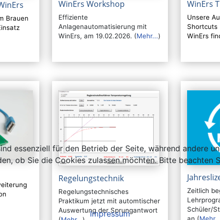
WinErs Workshop
WinErs T
WinErs
Effiziente
Unsere Au
im Brauen
Anlagenautomatisierung mit
Shortcuts 
insatz
WinErs, am 19.02.2026. (
Mehr...
)
WinErs fin
ind essenziell für den Betrieb der Seite, während andere u
den, ob Sie die Cookies zulassen möchten. Bitte beachten S
Jahresli
Regelungstechnik
weiterung
Zeitlich b
Regelungstechnisches
on
Lehrprogr
Praktikum jetzt mit automtischer
Schüler/S
Auswertung der Sprungantwort
Impressum
an (
Mehr..
(
Mehr...
)