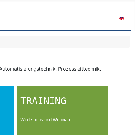
Sprache 
Automatisierungstechnik, Prozessleittechnik,
TRAINING
Workshops und Webinare