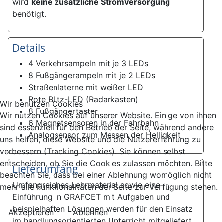
wird
keine zusätzliche Stromversorgung
benötigt.
Details
4 Verkehrsampeln mit je 3 LEDs
8 Fußgängerampeln mit je 2 LEDs
Straßenlaterne mit weißer LED
Rote Blitz-LED (Radarkasten)
Wir benutzen Cookies
8 Fußgängertaster
Wir nutzen Cookies auf unserer Website. Einige von ihnen
6 Magnetsensoren in der Fahrbahn
sind essenziell für den Betrieb der Seite, während andere
Analogsensor zum Messen der Helligkeit
uns helfen, diese Website und die Nutzererfahrung zu
verbessern (Tracking Cookies). Sie können selbst
entscheiden, ob Sie die Cookies zulassen möchten. Bitte
Lieferumfang
beachten Sie, dass bei einer Ablehnung womöglich nicht
Umfangreiches Lehrmaterial sowie eine
mehr alle Funktionalitäten der Seite zur Verfügung stehen.
Einführung in GRAFCET mit Aufgaben und
beispielhaften Lösungen werden für den Einsatz
Akzeptieren
Ablehnen
im handlungsorientierten Unterricht mitgeliefert.