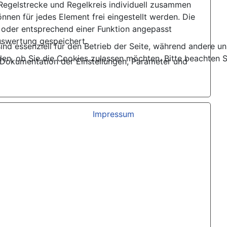
 Regelstrecke und Regelkreis individuell zusammen
nnen für jedes Element frei eingestellt werden. Die
 oder entsprechend einer Funktion angepasst
Auswertung gespeichert.
ind essenziell für den Betrieb der Seite, während andere u
den, ob Sie die Cookies zulassen möchten. Bitte beachten S
 Dokumentation der Einstellungen, Parameter und
Impressum