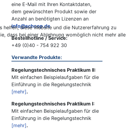
eine E-Mail mit Ihren Kontaktdaten,
dem gewünschten Produkt sowie der
Anzahl an benötigten Lizenzen an
info@schoop.de
ns helfen, diese Website und die Nutzererfahrung zu
ie, dass bei einer Ablehnung womöglich nicht mehr alle
Bestellhotline / Service:
+49 (0)40 - 754 922 30
Verwandte Produkte:
Regelungstechnisches Praktikum II:
Mit einfachen Beispielaufgaben für die
Einführung in die Regelungstechnik
[mehr]
.
Regelungstechnisches Praktikum I:
Mit einfachen Beispielaufgaben für die
Einführung in die Regelungstechnik
[mehr]
.