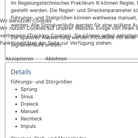
Im Regelungstechnisches Praktikum III können Regler,
gestellt werden. Die Regler- und Streckenparameter kö
Führungs- und Stellgrößen können wahlweise manuell,
Wir benutzen Cookies
werden. Alle Signalverläufe werden für eine spätere 
Wir nutzen Cookies auf unserer Website. Einige von ihnen s
verbessern (Tracking Cookies). Sie können selbst entschei
Zur späteren Auswertung werden Protokolle mit einer
Funktionalitäten der Seite zur Verfügung stehen.
Signalverläufe erstellt.
Akzeptieren
Ablehnen
Details
Führungs- und Störgrößen
Sprung
Sinus
Dreieck
Manuell
Rechteck
Impuls