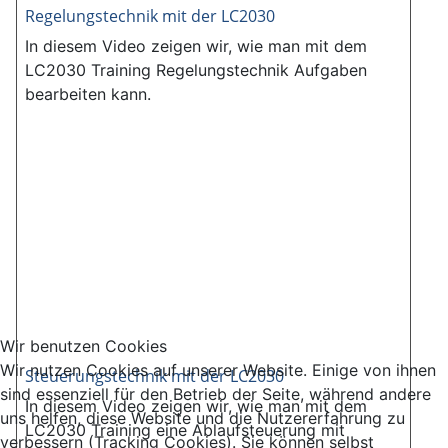
Regelungstechnik mit der LC2030
In diesem Video zeigen wir, wie man mit dem
LC2030 Training Regelungstechnik Aufgaben
bearbeiten kann.
Wir benutzen Cookies
Wir nutzen Cookies auf unserer Website. Einige von ihnen
Steuerungstechnik mit der LC2030
sind essenziell für den Betrieb der Seite, während andere
In diesem Video zeigen wir, wie man mit dem
uns helfen, diese Website und die Nutzererfahrung zu
LC2030 Training eine Ablaufsteuerung mit
verbessern (Tracking Cookies). Sie können selbst