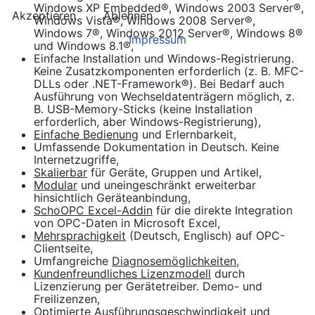
Windows XP Embedded®, Windows 2003 Server®,
Akzeptieren
Ablehnen
Windows Vista®, Windows 2008 Server®,
Windows 7®, Windows 2012 Server®, Windows 8®
Impressum
und Windows 8.1®,
Einfache Installation und Windows-Registrierung.
Keine Zusatzkomponenten erforderlich (z. B. MFC-
DLLs oder .NET-Framework®). Bei Bedarf auch
Ausführung von Wechseldatenträgern möglich, z.
B. USB-Memory-Sticks (keine Installation
erforderlich, aber Windows-Registrierung),
Einfache Bedienung
und Erlernbarkeit,
Umfassende Dokumentation in Deutsch. Keine
Internetzugriffe,
Skalierbar
für Geräte, Gruppen und Artikel,
Modular
und uneingeschränkt erweiterbar
hinsichtlich Geräteanbindung,
SchoOPC Excel-Addin
für die direkte Integration
von OPC-Daten in Microsoft Excel
,
Mehrsprachigkeit
(Deutsch, Englisch) auf OPC-
Clientseite,
Umfangreiche
Diagnosemöglichkeiten,
Kundenfreundliches Lizenzmodell
durch
Lizenzierung per Gerätetreiber. Demo- und
Freilizenzen,
Optimierte Ausführungsgeschwindigkeit
und