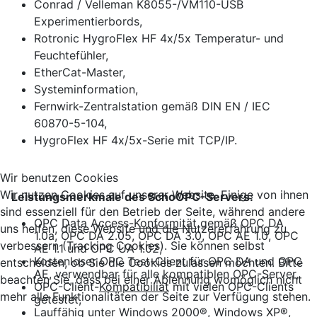
Conrad / Velleman K8055-/VM110-USB
Experimentierbords,
Rotronic HygroFlex HF 4x/5x Temperatur- und
Feuchtefühler,
EtherCat-Master,
Systeminformation,
Fernwirk-Zentralstation gemäß DIN EN / IEC
60870-5-104,
HygroFlex HF 4x/5x-Serie mit TCP/IP.
Wir benutzen Cookies
Wir nutzen Cookies auf unserer Website. Einige von ihnen
Leistungsmerkmale des SchoOPC-Servers:
sind essenziell für den Betrieb der Seite, während andere
OPC Data Access-
Konformität
gemäß OPC DA
uns helfen, diese Website und die Nutzererfahrung zu
1.0a, OPC DA 2.05, OPC DA 3.0, OPC AE 1.0, OPC
verbessern (Tracking Cookies). Sie können selbst
AE 1.1 und OPC UA 1.02,
Kostenloser OPC Test-Client für OPC DA und OPC
entscheiden, ob Sie die Cookies zulassen möchten. Bitte
AE, verwendbar für alle kompatiblen OPC-Server,
beachten Sie, dass bei einer Ablehnung womöglich nicht
OPC-Client-
Kompatibiliät
mit vielen OPC-Clients
mehr alle Funktionalitäten der Seite zur Verfügung stehen.
getestet,
Lauffähig unter Windows 2000®, Windows XP®,