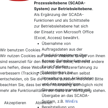
Prozessleitebene (SCADA-
System) zur Betriebsleitebene
.
Als Ergänzung der SCADA-
Funktionen und als Schittstelle
zur Betriebsleitebene hat sich
der Einsatz von Microsoft Office
(Excel, Access) bewährt.
Übernahme von
Auftragsdaten aus der
Wir benutzen Cookies
Produktionsplanung über
Wir nutzen Cookies auf unserer Website. Einige von ihnen
Access-Datenbanken oder
sind essenziell für den Betrieb der Seite, während andere
Excel-Tabellen.
uns helfen, diese Website und die Nutzererfahrung zu
Datenbanken zur
verbessern (Tracking Cookies). Sie können selbst
Verwaltung von Artikeldaten
entscheiden, ob Sie die Cookies zulassen möchten. Bitte
und den zugehörigen
beachten Sie, dass bei einer Ablehnung womöglich nicht
Steuerungsparametern mit
mehr alle Funktionalitäten der Seite zur Verfügung stehen.
Übergabe an das SCADA-
System, z.B.
WinErs
Akzeptieren
Ablehnen
Bereitstellung von