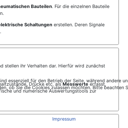
neumatischen Bauteilen
. Für die einzelnen Bauteile
n.
elektrische Schaltungen
erstellen. Deren Signale
.
 stellen ihr Verhalten dar. Hierfür wird zunächst
ind essenziell für den Betrieb der Seite, während andere u
altzustände, Drücke etc. als
Messwerte
erfasst,
den, ob Sie die Cookies zulassen möchten. Bitte beachten S
afische und numerische Auswertungstools zur
Impressum