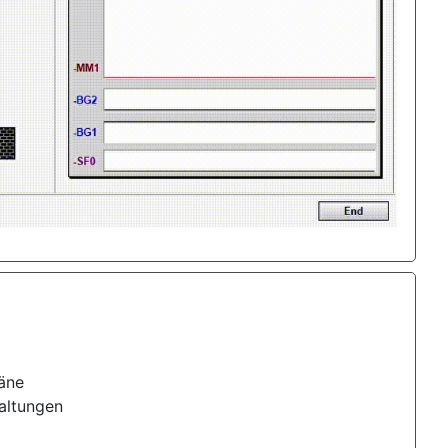
äne
altungen