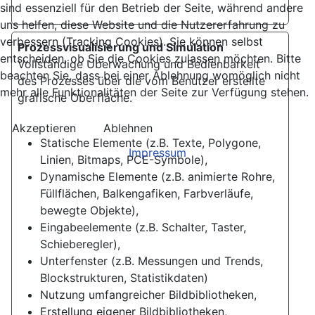
sind essenziell für den Betrieb der Seite, während andere
uns helfen, diese Website und die Nutzererfahrung zu
verbessern (Tracking Cookies). Sie können selbst
Prozessvisualisierung und Simulation
entscheiden, ob Sie die Cookies zulassen möchten. Bitte
Vollständige Überwachung und Bedienbarkeit
beachten Sie, dass bei einer Ablehnung womöglich nicht
des Prozesses über die vom Benutzer erstellte
mehr alle Funktionalitäten der Seite zur Verfügung stehen.
grafische Oberfläche.
Akzeptieren
Ablehnen
Statische Elemente (z.B. Texte, Polygone,
Impressum
Linien, Bitmaps, PCE-Symbole),
Dynamische Elemente (z.B. animierte Rohre,
Füllflächen, Balkengafiken, Farbverläufe,
bewegte Objekte),
Eingabeelemente (z.B. Schalter, Taster,
Schieberegler),
Unterfenster (z.B. Messungen und Trends,
Blockstrukturen, Statistikdaten)
Nutzung umfangreicher Bildbibliotheken,
Erstellung eigener Bildbibliotheken,